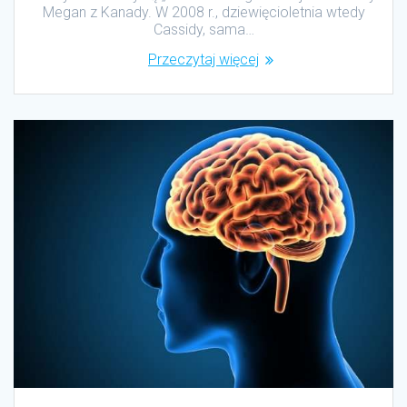
Megan z Kanady. W 2008 r., dziewięcioletnia wtedy
Cassidy, sama…
Przeczytaj więcej