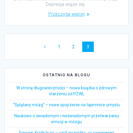
Depresja wiąże się…
Przeczytaj więcej
Nawigacja
wpisów
Strona
1
Strona
2
Strona
3
OSTATNIO NA BLOGU
W stronę długowieczności – nowa książka o zdrowym
starzeniu od PZWL
“Splątany mózg” – nowe spojrzenie na tajemnice umysłu
Naukowo o świadomym i nieświadomym przetwarzaniu
emocji w mózgu
Emocje. Krótki kurs – czyli wszystko, co powinieneś