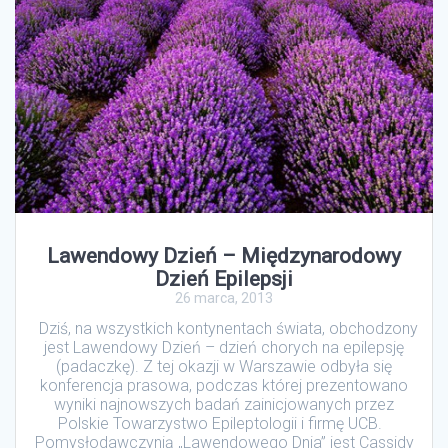
Lawendowy Dzień – Międzynarodowy
Dzień Epilepsji
26 marca, 2013
Dziś, na wszystkich kontynentach świata, obchodzony
jest Lawendowy Dzień – dzień chorych na epilepsję
(padaczkę). Z tej okazji w Warszawie odbyła się
konferencja prasowa, podczas której prezentowano
wyniki najnowszych badań zainicjowanych przez
Polskie Towarzystwo Epileptologii i firmę UCB.
Pomysłodawczynią „Lawendowego Dnia” jest Cassidy