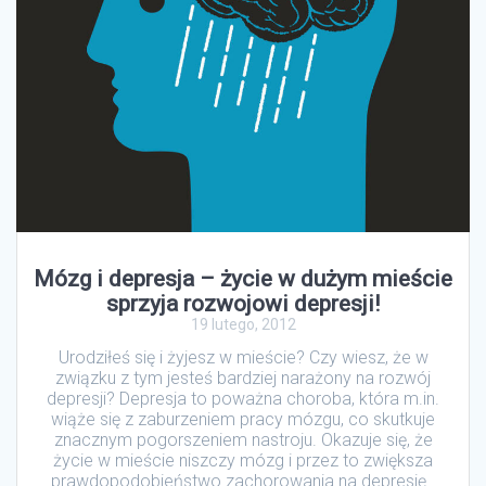
Mózg i depresja – życie w dużym mieście
sprzyja rozwojowi depresji!
19 lutego, 2012
Urodziłeś się i żyjesz w mieście? Czy wiesz, że w
związku z tym jesteś bardziej narażony na rozwój
depresji? Depresja to poważna choroba, która m.in.
wiąże się z zaburzeniem pracy mózgu, co skutkuje
znacznym pogorszeniem nastroju. Okazuje się, że
życie w mieście niszczy mózg i przez to zwiększa
prawdopodobieństwo zachorowania na depresję.