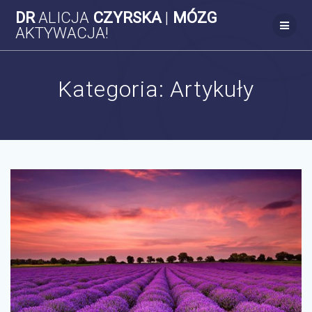
Skip
DR
ALICJA
CZYRSKA
|
MÓZG
to
AKTYWACJA!
content
Kategoria:
Artykuły