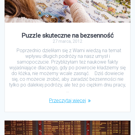
Puzzle skuteczne na bezsenność
27 marca, 2012
Poprzednio dzieliłam się z Wami wiedzą na temat
wpływu długich podróży na nasz umysł i
samopoczucie. Przybliżyłam też naukowe fakty
wyjaśniające dlaczego, gdy po powrocie kładziemy się
do łóżka, nie możemy wcale zasnąć. Dziś dowiecie
się, co możecie zrobić, aby zaradzić bezsenności nie
tylko po dalekiej podróży, ale też po ciężkim dniu pracy,
…
Przeczytaj więcej