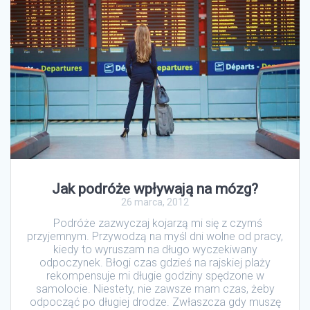
Jak podróże wpływają na mózg?
26 marca, 2012
Podróże zazwyczaj kojarzą mi się z czymś
przyjemnym. Przywodzą na myśl dni wolne od pracy,
kiedy to wyruszam na długo wyczekiwany
odpoczynek. Błogi czas gdzieś na rajskiej plaży
rekompensuje mi długie godziny spędzone w
samolocie. Niestety, nie zawsze mam czas, żeby
odpocząć po długiej drodze. Zwłaszcza gdy muszę