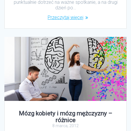
punktualnie dotrzeć na ważne spotkanie, a na drugi
dzień po…
Przeczytaj więcej
Mózg kobiety i mózg mężczyzny –
różnice
8 marca, 2012