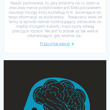
Nasze zachowanie, to, jacy jesteśmy na co dzień w
znaczniej mierze podyktowane jest funkcjonowaniem
naszego mózgu, który kształtują m.in. docierające do
niego informacje ze środowiska. Naukowcy wiele lat
temu, w sposób niemal rozstrzygający, udowodnili, że
między mózgiem kobiety i mężczyzny istnieją
znaczące różnice. Nie jest to jednak aż tak wielce
zdumiewające, gdy weźmie się…
Przeczytaj więcej