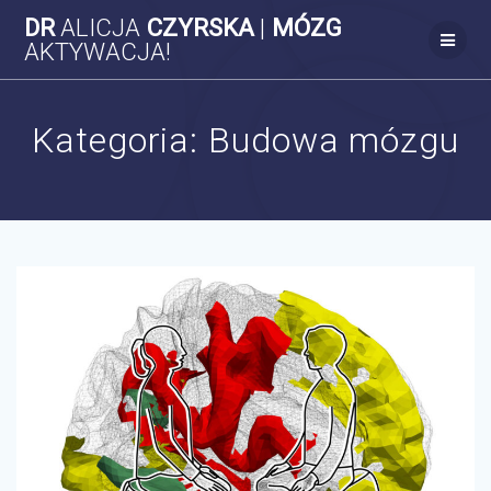
Skip
DR
ALICJA
CZYRSKA
|
MÓZG
to
AKTYWACJA!
content
Kategoria:
Budowa mózgu