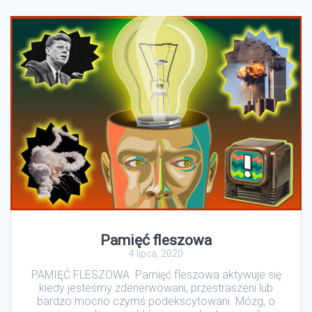
Pamięć fleszowa
4 lipca, 2020
PAMIĘĆ FLESZOWA Pamięć fleszowa aktywuje się
kiedy jesteśmy zdenerwowani, przestraszeni lub
bardzo mocno czymś podekscytowani. Mózg, o