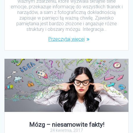
ważnym zdarzeniu, które wyzwala skrajnie silne
emocje, przekazuje informację do wszystkich tkanek i
narządów, a sam z fotograficzną dokładnością
zapisuje w pamięci tą ważną chwilę. Zjawisko
pamiętania jest bardzo złożone i angażuje różne
struktury i obszary mózgu. Integracja…
Przeczytaj więcej
Mózg – niesamowite fakty!
24 kwietnia, 2017