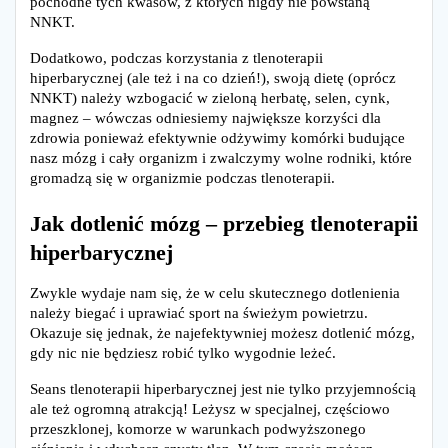
pochodne tych kwasów, z których nigdy nie powstaną
NNKT.
Dodatkowo, podczas korzystania z tlenoterapii
hiperbarycznej (ale też i na co dzień!), swoją dietę (oprócz
NNKT) należy wzbogacić w zieloną herbatę, selen, cynk,
magnez – wówczas odniesiemy największe korzyści dla
zdrowia ponieważ efektywnie odżywimy komórki budujące
nasz mózg i cały organizm i zwalczymy wolne rodniki, które
gromadzą się w organizmie podczas tlenoterapii.
Jak dotlenić mózg – przebieg tlenoterapii
hiperbarycznej
Zwykle wydaje nam się, że w celu skutecznego dotlenienia
należy biegać i uprawiać sport na świeżym powietrzu.
Okazuje się jednak, że najefektywniej możesz dotlenić mózg,
gdy nic nie będziesz robić tylko wygodnie leżeć.
Seans tlenoterapii hiperbarycznej jest nie tylko przyjemnością
ale też ogromną atrakcją! Leżysz w specjalnej, częściowo
przeszklonej, komorze w warunkach podwyższonego