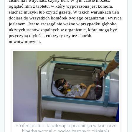
ciśnienia i wdychasz czysty tlen. W tym czasie możesz
oglądać film z tabletu, w który wyposażona jest komora,
słuchać muzyki lub czytać gazetę. W takich warunkach tlen
dociera do wszystkich komórek twojego organizmu i wysyca
je tlenem. Jest to szczególnie ważne w przypadku głęboko
ukrytych stanów zapalnych w organizmie, które mogą być
przyczyną otyłości, cukrzycy czy też chorób
nowotworowych.
Profesjonalna tlenoterapia przebiega w komorze
hiperbarycznej o podwyższonym ciśnieniu.