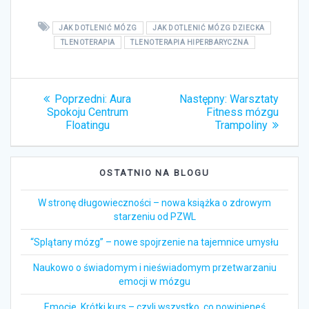
JAK DOTLENIĆ MÓZG
JAK DOTLENIĆ MÓZG DZIECKA
TLENOTERAPIA
TLENOTERAPIA HIPERBARYCZNA
Nawigacja
Poprzedni:
Poprzedni
Aura
Następny:
Następny
Warsztaty
wpisu
Spokoju Centrum
wpis:
Fitness mózgu
wpis:
Floatingu
Trampoliny
OSTATNIO NA BLOGU
W stronę długowieczności – nowa książka o zdrowym
starzeniu od PZWL
“Splątany mózg” – nowe spojrzenie na tajemnice umysłu
Naukowo o świadomym i nieświadomym przetwarzaniu
emocji w mózgu
Emocje. Krótki kurs – czyli wszystko, co powinieneś