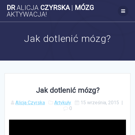
Skip
DR
ALICJA
CZYRSKA
|
MÓZG
to
AKTYWACJA!
content
Jak dotlenić mózg?
Jak dotlenić mózg?
Alicja Czyrska
Artykuły
15 września, 2015
|
0