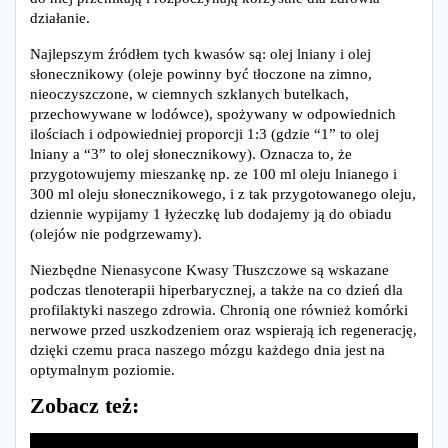
działanie.
Najlepszym źródłem tych kwasów są: olej lniany i olej
słonecznikowy (oleje powinny być tłoczone na zimno,
nieoczyszczone, w ciemnych szklanych butelkach,
przechowywane w lodówce), spożywany w odpowiednich
ilościach i odpowiedniej proporcji 1:3 (gdzie “1” to olej
lniany a “3” to olej słonecznikowy). Oznacza to, że
przygotowujemy mieszankę np. ze 100 ml oleju lnianego i
300 ml oleju słonecznikowego, i z tak przygotowanego oleju,
dziennie wypijamy 1 łyżeczkę lub dodajemy ją do obiadu
(olejów nie podgrzewamy).
Niezbędne Nienasycone Kwasy Tłuszczowe są wskazane
podczas tlenoterapii hiperbarycznej, a także na co dzień dla
profilaktyki naszego zdrowia. Chronią one również komórki
nerwowe przed uszkodzeniem oraz wspierają ich regenerację,
dzięki czemu praca naszego mózgu każdego dnia jest na
optymalnym poziomie.
Zobacz też: