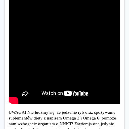
UWAGA! Nie łudźmy się, że jedzenie ryb oraz spożywanie
suplementów diety z napisem Omega 3 i Omega 6, pomoże
nam wzbogacić organizm o NNKT! Zawierają one jedynie