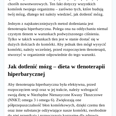
chorób nowotworowych. Ten fakt dotyczy wszystkich
komórek twojego organizmu – zarówno tych, które budują
twój mózg, dlatego też należy wiedzieć, jak dotlenić mózg.
Jednym z najskuteczniejszych metod dotleniania jest
tlenoterapia hiperbaryczna. Polega ona na oddychaniu niemal
czystym tlenem w warunkach podwyższonego ciśnienia.
Tylko w takich warunkach tlen jest w stanie dostać się w
dużych ilościach do komórki. Aby jednak tlen mógł wysycić
komórki, należy wcześniej, przed rozpoczęciem tlenoterapii,
stworzyć w organizmie odpowiednie do tego warunki.
Jak dotlenić mózg – dieta w tlenoterapii
hiperbarycznej
Aby tlenoterapia hiperbaryczna była efektywna, przed
rozpoczęciem sesji oraz w jej trakcie, należy wzbogacić
swoją dietę w Niezbędne Nienasycone Kwasy Tłuszczowe
(NNKT; omega 3 i omega 6). Zwiększają one
półprzepuszczalność błon komórkowych, dzięki czemu tlen
oraz inne substancje odżywiające nasze komórki, swobodnie
do niej przenikają i rozpoczynają korzystne dla zdrowia