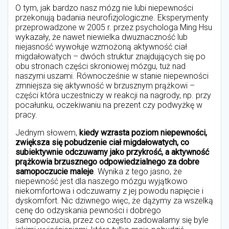
O tym, jak bardzo nasz mózg nie lubi niepewności
przekonują badania neurofizjologiczne. Eksperymenty
przeprowadzone w 2005 r. przez psychologa Ming Hsu
wykazały, że nawet niewielka dwuznaczność lub
niejasność wywołuje wzmożoną aktywność ciał
migdałowatych – dwóch struktur znajdujących się po
obu stronach części skroniowej mózgu, tuż nad
naszymi uszami. Równocześnie w stanie niepewności
zmniejsza się aktywność w brzusznym prążkowi –
części która uczestniczy w reakcji na nagrody, np. przy
pocałunku, oczekiwaniu na prezent czy podwyżkę w
pracy.
Jednym słowem,
kiedy wzrasta poziom niepewności,
zwiększa się pobudzenie ciał migdałowatych, co
subiektywnie odczuwamy jako przykrość, a aktywność
prążkowia brzusznego odpowiedzialnego za dobre
samopoczucie maleje
. Wynika z tego jasno, że
niepewność jest dla naszego mózgu wyjątkowo
niekomfortowa i odczuwamy z jej powodu napięcie i
dyskomfort. Nic dziwnego więc, że dążymy za wszelką
cenę do odzyskania pewności i dobrego
samopoczucia, przez co często zadowalamy się byle