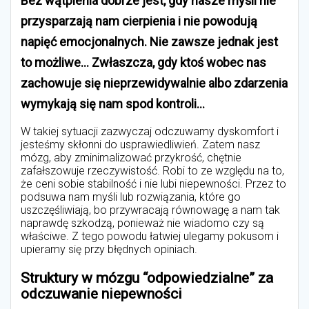
Bez wątpienia dobrze jest, gdy nasze myśli nie
przysparzają nam cierpienia i nie powodują
napięć emocjonalnych. Nie zawsze jednak jest
to możliwe… Zwłaszcza, gdy ktoś wobec nas
zachowuje się nieprzewidywalnie albo zdarzenia
wymykają się nam spod kontroli…
W takiej sytuacji zazwyczaj odczuwamy dyskomfort i
jesteśmy skłonni do usprawiedliwień. Zatem nasz
mózg, aby zminimalizować przykrość, chętnie
zafałszowuje rzeczywistość. Robi to ze względu na to,
że ceni sobie stabilność i nie lubi niepewności. Przez to
podsuwa nam myśli lub rozwiązania, które go
uszczęśliwiają, bo przywracają równowagę a nam tak
naprawdę szkodzą, ponieważ nie wiadomo czy są
właściwe. Z tego powodu łatwiej ulegamy pokusom i
upieramy się przy błędnych opiniach.
Struktury w mózgu “odpowiedzialne” za
odczuwanie niepewności