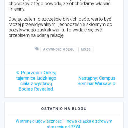
chociażby z tego powodu, że obchodzimy właśnie
imieniny.
Dbając zatem o szczęście bliskich osób, warto być
raczej przewidywalnym i jednocześnie skłonnym do
pozytywnego zaskakiwania. To wydaje się być
przepisem na udaną relację.
AKTYWNOŚĆ MÓZGU
MÓZG
Nawigacja
Poprzedni:
Poprzedni
Odkryj
wpisu
tajemnice ludzkiego
wpis:
Następny:
Następny
Campus
ciała z wystawą
Seminar Warsaw
wpis:
Bodies Revealed.
OSTATNIO NA BLOGU
W stronę długowieczności – nowa książka o zdrowym
starzeniu od PZWL