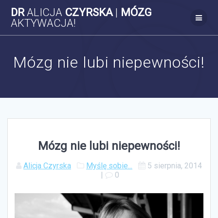
Skip
DR
ALICJA
CZYRSKA
|
MÓZG
to
AKTYWACJA!
content
Mózg nie lubi niepewności!
Mózg nie lubi niepewności!
Alicja Czyrska
Myślę sobie...
5 sierpnia, 2014
|
0