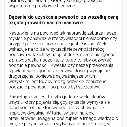
jakimi wyjaśnieniami, które tylko mają pobudzić
wspomniane prążkowie brzuszne.
Dążenie do uzyskania pewności za wszelką cenę
często prowadzi nas na manowce…
Nastawienie na pewność tak naprawdę zaburza nasze
myślenie ponieważ w rzeczywistości nie wiadomo czy
przyjęte przez nas przekonanie jest słuszne. Wiele
wskazuje na to, że w sytuacji niepewności mózg
podsuwa w takich sytuacjach iluzje, często niezgodne
z prawdą wytłumaczenia, tylko po to, aby odzyskać
poczucie pewności. Kwestia czy nasze przekonania
są właściwe i zgodne z rzeczywistością wydaje się
drugorzędna, ponieważ najważniejsze w tym
wszystkim jest to, aby mózg odzyskał zaburzone
poczucie pewności i po prostu był szczęśliwy.
Pamiętajcie, że jest to tylko jeden z wielu stanów
umysłu, który pojawia się, gdy sytuacja wymyka się
spod kontroli lub ktoś wobec nas zachowuje się
nieprzewidywalnie. W takiej sytuacji najlepiej
przekierować uwagę na coś zupełnie innego wiedząc o
tym, że przypuszczenia wytwarzane przez mózg, w