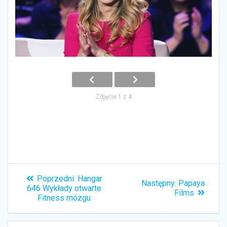
Zdjęcie 1 z 4
Nawigacja
Poprzedni:
Poprzedni
Hangar
wpisu
Następny:
Następny
Papaya
646 Wykłady otwarte
wpis:
Films
wpis:
Fitness mózgu