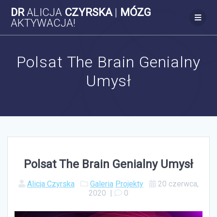
Skip
DR
ALICJA
CZYRSKA
|
MÓZG
to
AKTYWACJA!
content
Polsat The Brain Genialny
Umysł
Polsat The Brain Genialny Umysł
Alicja Czyrska
Galeria
Projekty
20 czerwca,
2020
|
0