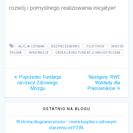
rozwój i pomyślnego realizowania inicjatyw!
ALICJA CZYRSKA
BEZPIECZEŃSTWO
FILIP THON
INNOGY
POLSKA
INNOWACJE
ORDER LAURU FUNDACJI INNOGY POLSKA
Nawigacja
Poprzedni:
Poprzedni
Fundacja
Następny:
Następny
RWE
wpisu
na rzecz Zdrowego
wpis:
Wykłady dla
wpis:
Mózgu
Pracowników
OSTATNIO NA BLOGU
W stronę długowieczności – nowa książka o zdrowym
starzeniu od PZWL