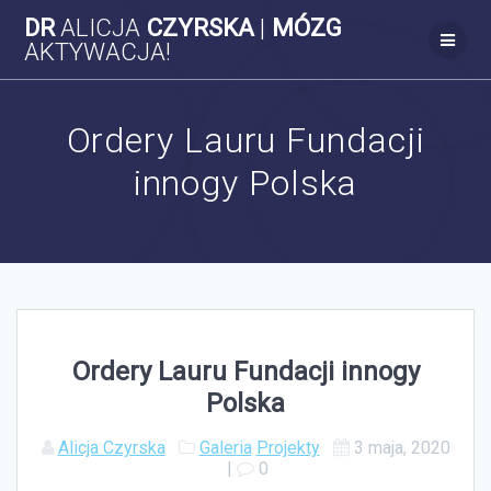
Skip
DR
ALICJA
CZYRSKA
|
MÓZG
to
AKTYWACJA!
content
Ordery Lauru Fundacji
innogy Polska
Ordery Lauru Fundacji innogy
Polska
Alicja Czyrska
Galeria
Projekty
3 maja, 2020
|
0