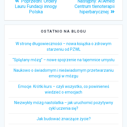
Poprzedni:
Poprzedni
Ordery
Następny:
Następny
ATAmed
wpisu
Lauru Fundacji innogy
wpis:
Centrum tlenoterapii
wpis:
Polska
hiperbarycznej
OSTATNIO NA BLOGU
W stronę długowieczności – nowa książka o zdrowym
starzeniu od PZWL
“Splątany mózg” – nowe spojrzenie na tajemnice umysłu
Naukowo o świadomym i nieświadomym przetwarzaniu
emocji w mózgu
Emocje. Krótki kurs – czyli wszystko, co powinieneś
wiedzieć o emocjach
Niezwykły mózg nastolatka – jak uruchomić pozytywny
cykl uczenia się?
Jak budować znaczące życie?