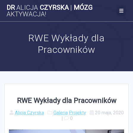
Skip
DR
ALICJA
CZYRSKA
|
MÓZG
to
AKTYWACJA!
content
RWE Wykłady dla
Pracowników
RWE Wykłady dla Pracowników
Alicja Czyrska
Galeria
Projekty
20 maja, 2020
|
0