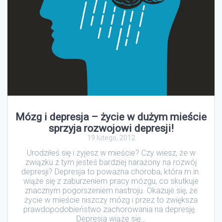
Mózg i depresja – życie w dużym mieście
sprzyja rozwojowi depresji!
19 lutego, 2012
Urodziłeś się i żyjesz w mieście? Czy wiesz, że w
związku z tym jesteś bardziej narażony na rozwój
depresji? Depresja to poważna choroba, która m.in.
wiąże się z zaburzeniem pracy mózgu, co skutkuje
znacznym pogorszeniem nastroju. Okazuje się, że
życie w mieście niszczy mózg i przez to zwiększa
prawdopodobieństwo zachorowania na depresję.
Depresja wiąże się…