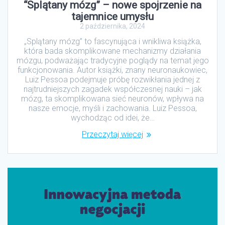
“Splątany mózg” – nowe spojrzenie na
tajemnice umysłu
2 października, 2024
„Splątany mózg” to fascynująca i wnikliwa książka,
która bada skomplikowane mechanizmy działania
mózgu, podważając tradycyjne poglądy na temat jego
funkcjonowania. Autor książki, znany neuronaukowiec,
Luiz Pessoa podejmuje próbę rozwikłania jednej z
najtrudniejszych zagadek współczesnej nauki – jak
mózg, ta skomplikowana sieć neuronów, wpływa na
nasze emocje, myśli i zachowania. Luiz Pessoa,
wychodząc od idei, że…
Przeczytaj więcej