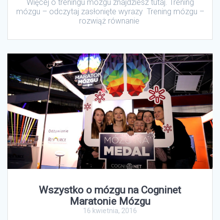
Więcej o treningu mózgu znajdziesz tutaj. Trening
mózgu – odczytaj zasłonięte wyrazy Trening mózgu –
rozwiąż równanie
Wszystko o mózgu na Cogninet
Maratonie Mózgu
16 kwietnia, 2016