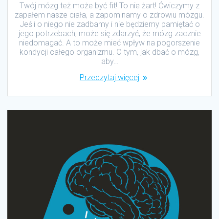
Twój mózg też może być fit! To nie żart! Ćwiczymy z
zapałem nasze ciała, a zapominamy o zdrowiu mózgu.
Jeśli o niego nie zadbamy i nie będziemy pamiętać o
jego potrzebach, może się zdarzyć, że mózg zacznie
niedomagać. A to może mieć wpływ na pogorszenie
kondycji całego organizmu. O tym, jak dbać o mózg,
aby…
Przeczytaj więcej