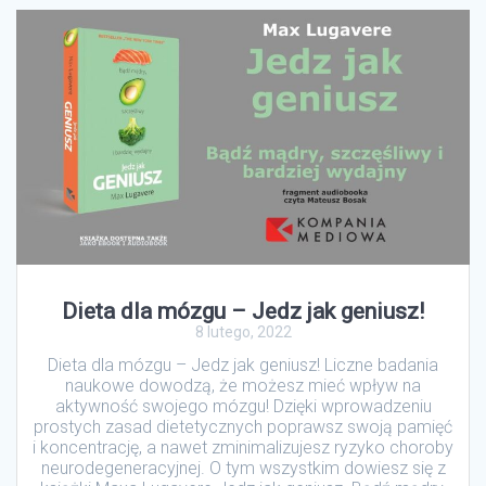
Dieta dla mózgu – Jedz jak geniusz!
8 lutego, 2022
Dieta dla mózgu – Jedz jak geniusz! Liczne badania
naukowe dowodzą, że możesz mieć wpływ na
aktywność swojego mózgu! Dzięki wprowadzeniu
prostych zasad dietetycznych poprawsz swoją pamięć
i koncentrację, a nawet zminimalizujesz ryzyko choroby
neurodegeneracyjnej. O tym wszystkim dowiesz się z