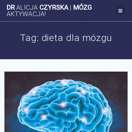
Skip
DR
ALICJA
CZYRSKA
|
MÓZG
to
AKTYWACJA!
content
Tag:
dieta dla mózgu