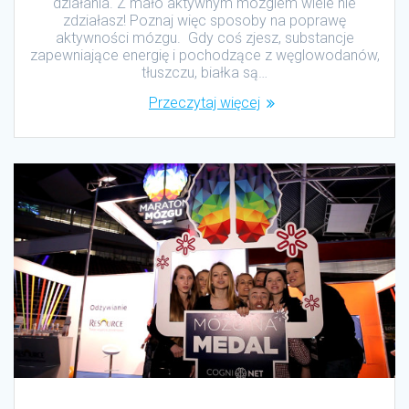
działania. Z mało aktywnym mózgiem wiele nie
zdziałasz! Poznaj więc sposoby na poprawę
aktywności mózgu. Gdy coś zjesz, substancje
zapewniające energię i pochodzące z węglowodanów,
tłuszczu, białka są…
Przeczytaj więcej