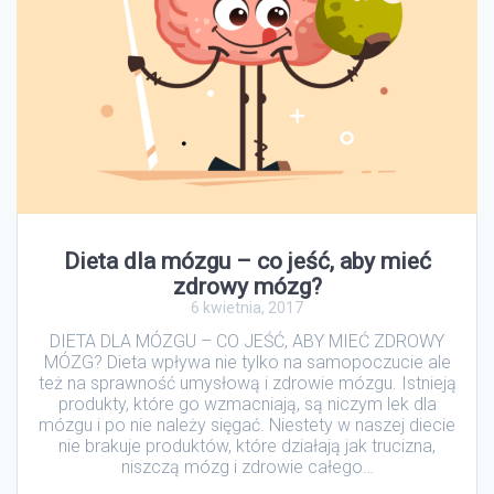
Dieta dla mózgu – co jeść, aby mieć
zdrowy mózg?
6 kwietnia, 2017
DIETA DLA MÓZGU – CO JEŚĆ, ABY MIEĆ ZDROWY
MÓZG? Dieta wpływa nie tylko na samopoczucie ale
też na sprawność umysłową i zdrowie mózgu. Istnieją
produkty, które go wzmacniają, są niczym lek dla
mózgu i po nie należy sięgać. Niestety w naszej diecie
nie brakuje produktów, które działają jak trucizna,
niszczą mózg i zdrowie całego…