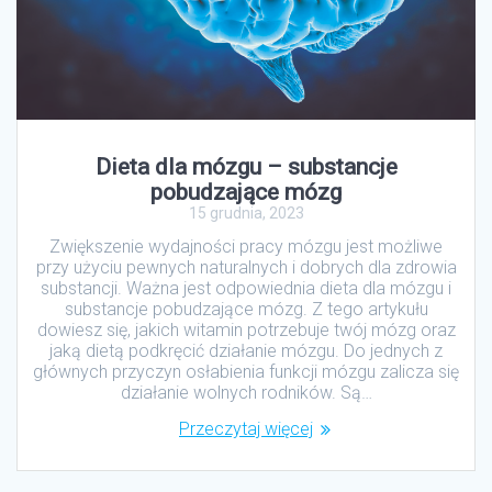
Dieta dla mózgu – substancje
pobudzające mózg
15 grudnia, 2023
Zwiększenie wydajności pracy mózgu jest możliwe
przy użyciu pewnych naturalnych i dobrych dla zdrowia
substancji. Ważna jest odpowiednia dieta dla mózgu i
substancje pobudzające mózg. Z tego artykułu
dowiesz się, jakich witamin potrzebuje twój mózg oraz
jaką dietą podkręcić działanie mózgu. Do jednych z
głównych przyczyn osłabienia funkcji mózgu zalicza się
działanie wolnych rodników. Są…
Przeczytaj więcej