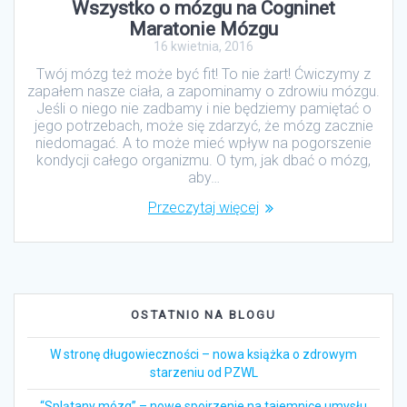
Wszystko o mózgu na Cogninet
Maratonie Mózgu
16 kwietnia, 2016
Twój mózg też może być fit! To nie żart! Ćwiczymy z
zapałem nasze ciała, a zapominamy o zdrowiu mózgu.
Jeśli o niego nie zadbamy i nie będziemy pamiętać o
jego potrzebach, może się zdarzyć, że mózg zacznie
niedomagać. A to może mieć wpływ na pogorszenie
kondycji całego organizmu. O tym, jak dbać o mózg,
aby…
Przeczytaj więcej
OSTATNIO NA BLOGU
W stronę długowieczności – nowa książka o zdrowym
starzeniu od PZWL
“Splątany mózg” – nowe spojrzenie na tajemnice umysłu