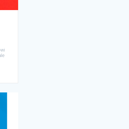
owi
ale