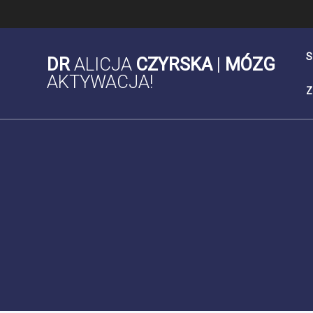
Skip
to
content
S
DR
ALICJA
CZYRSKA
|
MÓZG
AKTYWACJA!
Z