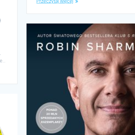
Przeczytaj więcej
ł
–
le…