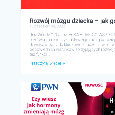
Rozwój mózgu dziecka – jak g
16 października, 2022
ROZWÓJ MÓZGU DZIECKA – JAK GO WSPIERAĆ? 
przetwarzanie muzyki aktywizuje mózg bardziej,
dźwięków posiada kluczowe znaczenie w rozw
odpowiednich warunków sprzyjających rozwojow
też funkcji…
Przeczytaj więcej