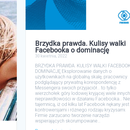
Brzydka prawda. Kulisy walki
Facebooka o dominację
30 kwietnia, 2022
BRZYDKA PRAWDA. KULISY WALKI FACEBOO
DOMINACJĘ Eksplorowanie danych o
użytkownikach na globalną skalę, pracownicy
podglądający prywatną korespondencję z
Messengera swoich przyjaciół… to tylko
wierzchołek góry lodowej kryjącej wiele innych
nieprawidłowości w działaniu Facebooka… Nie 
tajemnicą, iż od kilku lat Facebook nękany jest
kontrowersjami i różnego rodzaju kryzysami.
Firmie zarzucano tworzenie narzędzi
wspierających skorumpowane…