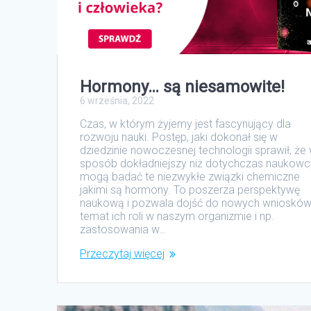
Hormony… są niesamowite!
6 września, 2022
Czas, w którym żyjemy jest fascynujący dla
rozwoju nauki. Postęp, jaki dokonał się w
dziedzinie nowoczesnej technologii sprawił, że
sposób dokładniejszy niż dotychczas naukowc
mogą badać te niezwykłe związki chemiczne
jakimi są hormony. To poszerza perspektywę
naukową i pozwala dojść do nowych wniosków
temat ich roli w naszym organizmie i np.
zastosowania w…
Przeczytaj więcej