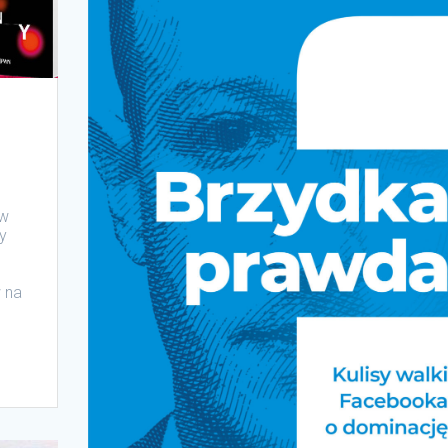
 w
y
 na