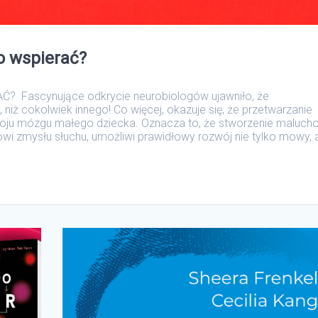
o wspierać?
Fascynujące odkrycie neurobiologów ujawniło, że
 niż cokolwiek innego! Co więcej, okazuje się, że przetwarzanie
oju mózgu małego dziecka. Oznacza to, że stworzenie maluch
i zmysłu słuchu, umożliwi prawidłowy rozwój nie tylko mowy, 