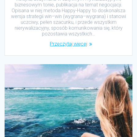
biznesowym tonie, publikacja na temat negocjacji.
Opisana w niej metoda Happy-Happy to doskonalsza
wersja strategii win–win (wygrana–wygrana) i stanowi
uczciwy, pełen szacunku, i przede wszystkim
nierywalizacyjny, sposób komunikowania się, który
pozostawia wszystkich…
Przeczytaj więcej