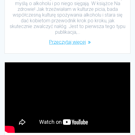
myślą o alkoholu i po niego sięgają. W książce Na
zdrowie! Jak trzeźwiałam w kulturze picia, bada
współczesną kulturę spożywania alkoholu i stara się
dać kobietom przewodnik krok po kroku, jak
skutecznie zwalczyć nałóg. Jest to pierwsza tego typu
publikacja,…
Przeczytaj więcej