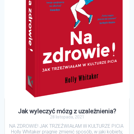
Jak wyleczyć mózg z uzależnienia?
28 listopada, 2021
NA ZDROWIE! JAK TRZEŹWIAŁAM W KULTURZE PICIA
Holly Whitaker pragnie zmienić sposób, w jaki kobiety,