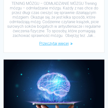
TENING MÓZGU – ODMŁADZANIE MÓZGU Trening
mózgu – odmładzanie mózgu. Każdy z nas chce do
przez długi czas cieszyć się sprawnie działającym
mózgiem. Okazuje się, że jest kilka sposób, które
odmładzają mózg. Codzienne czytanie książek, picie
surowych soków bogatych w antyutleniacze i regularne
ćwiczenia fizyczne. To sposoby, które pomagają
zachować sprawność mózgu. Obejrzyj też: Jak…
Przeczytaj więcej