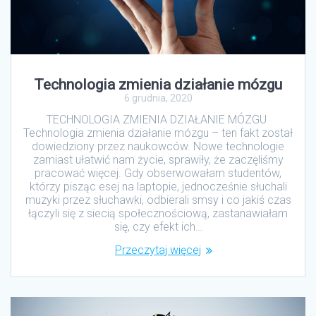
Technologia zmienia działanie mózgu
6 grudnia, 2020
TECHNOLOGIA ZMIENIA DZIAŁANIE MÓZGU
Technologia zmienia działanie mózgu – ten fakt został
dowiedziony przez naukowców. Nowe technologie
zamiast ułatwić nam życie, sprawiły, że zaczęliśmy
pracować więcej. Gdy obserwowałam studentów,
którzy pisząc esej na laptopie, jednocześnie słuchali
muzyki przez słuchawki, odbierali smsy i co jakiś czas
łączyli się z siecią społecznościową, zastanawiałam
się, czy efekt ich…
Przeczytaj więcej