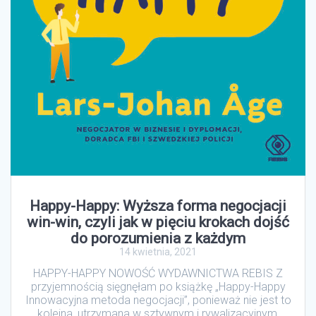
Happy-Happy: Wyższa forma negocjacji
win-win, czyli jak w pięciu krokach dojść
do porozumienia z każdym
14 kwietnia, 2021
HAPPY-HAPPY NOWOŚĆ WYDAWNICTWA REBIS Z
przyjemnością sięgnęłam po książkę „Happy-Happy
Innowacyjna metoda negocjacji”, ponieważ nie jest to
kolejna, utrzymana w sztywnym i rywalizacyjnym,