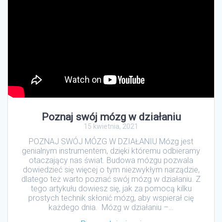
Poznaj swój mózg w działaniu
15 kwietnia, 2021
POZNAJ SWÓJ MÓZG W DZIAŁANIU Mózg jest
genialnym instrumentem, dzięki któremu odbieramy
otaczający nas świat. Budowa mózgu pozwala
dowiedzieć się więcej o tym niezwykłym narządzie,
dlatego też warto poznać swój mózg w działaniu. Z
tego artykułu dowiesz się, jak za pomocą kilku
prostych technik skłonić mózg, aby wspierał cię
każdego dnia. Mózg w działaniu –…