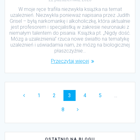
W moje ręce trafiła niezwykła książka na temat
uzależnień. Niezwykła ponieważ napisana przez Judith
Grisel – byłą narkomankę i alkoholiczkę, która aktualnie
jest profesorem i specjalistką w zakresie neuronauki z
niemałym talentem do pisania. Książka pt. „Nigdy dość.
Mózg a uzależnienia” rzuca nowe światło na tematykę
uzależnień i uświadamia nam, że mózg na biologicznej
płaszczyźnie…
Przeczytaj więcej
Nawigacja
wpisów
Strona
1
Strona
2
Strona
3
Strona
4
Strona
5
…
Strona
8
OSTATNIO NA BLOGU