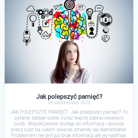
Jak polepszyć pamięć?
24 października, 2020
JAK POLEPSZYĆ PAMIĘĆ? Jak polepszyć pamięć? To
pytanie zadaje sobie coraz więcej zapracowanych
osób. Współcześnie dostęp do informacji i sposób
pracy ludzi na całym świecie zmieniły się diametralnie.
Problemem nie jest już brak informacji ale jej nadmiar.