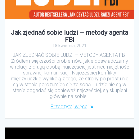
Jak zjednać sobie ludzi – metody agenta
FBI
18 kwietnia, 2021
JAK ZJEDNAĆ SOBIE LUDZI – METODY AGENTA FBI
Źródłem większości problemów, jakie doświadczamy
w relacji z drugą osobą, najczęściej jest nieumiejętność
sprawnej komunikacji. Najczęściej konflikty
międzyludzkie wynikają z tego, że strony po prostu nie
są w stanie porozumieć się ze sobą. Ludzie nie są w
stanie dogadać się ponieważ najczęściej, są skupieni
głównie na sobie…
Przeczytaj więcej