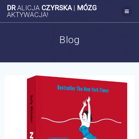
Skip
DR
ALICJA
CZYRSKA
|
MÓZG
to
AKTYWACJA!
content
Blog