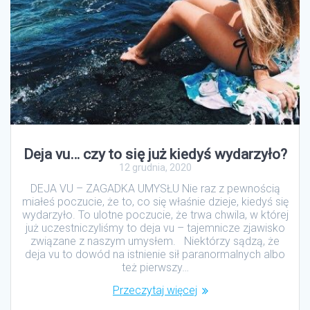
Deja vu… czy to się już kiedyś wydarzyło?
12 grudnia, 2020
DEJA VU – ZAGADKA UMYSŁU Nie raz z pewnością
miałeś poczucie, że to, co się właśnie dzieje, kiedyś się
wydarzyło. To ulotne poczucie, że trwa chwila, w której
już uczestniczyliśmy to deja vu – tajemnicze zjawisko
związane z naszym umysłem. Niektórzy sądzą, że
deja vu to dowód na istnienie sił paranormalnych albo
też pierwszy…
Przeczytaj więcej