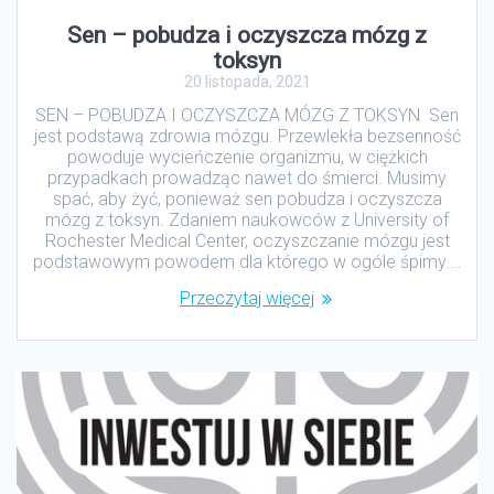
Sen – pobudza i oczyszcza mózg z
toksyn
20 listopada, 2021
SEN – POBUDZA I OCZYSZCZA MÓZG Z TOKSYN Sen
jest podstawą zdrowia mózgu. Przewlekła bezsenność
powoduje wycieńczenie organizmu, w ciężkich
przypadkach prowadząc nawet do śmierci. Musimy
spać, aby żyć, ponieważ sen pobudza i oczyszcza
mózg z toksyn. Zdaniem naukowców z University of
Rochester Medical Center, oczyszczanie mózgu jest
podstawowym powodem dla którego w ogóle śpimy.…
Przeczytaj więcej